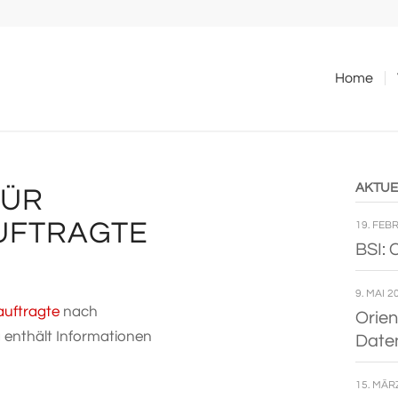
Home
AKTU­
FÜR
UFTRAGTE
19. FEB
BSI: 
9. MAI 2
eauftragte
nach
Ori­en
t­hält Infor­ma­tionen
Date
15. MÄR