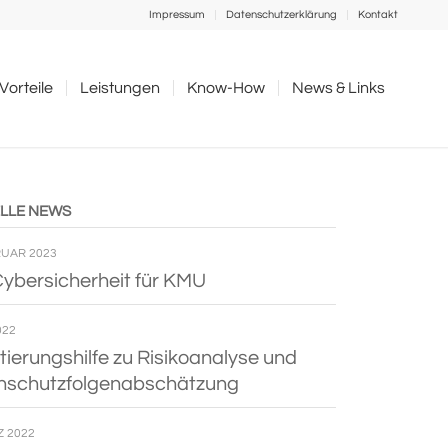
Impressum
Datenschutz­erklärung
Kon­takt
Vor­teile
Leis­tungen
Know-How
News & Links
ELLE NEWS
RUAR 2023
Cyber­si­cher­heit für KMU
022
­tie­rungs­hilfe zu Risi­ko­ana­lyse und
nschutzfolgenabschätzung
Z 2022