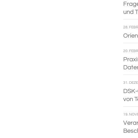
Frage
und T
28. FEB
Ori­e
20. FEB
Pra­xi
Date
31. DEZ
DSK-Or
von 
19. NOV
Ver­a
Besch