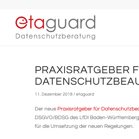
PRA­XIS­RAT­GEBER 
DATENSCHUTZBEA
11. Dezember 2018 / etaguard
Der neue
Pra­xis­rat­geber für Datenschutz­b
DSGVO/BDSG des LfDI Baden-Würt­tem­berg en
für die Umset­zung der neuen Regelungen.