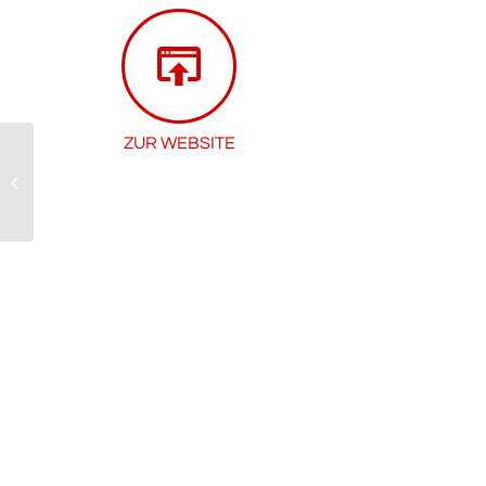
ZUR WEB­SITE
Video­über­wa­chung