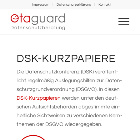
Impressum
Datenschutz­erklärung
Kon­takt
DSK-KURZ­PA­PIERE
Die Daten­schutz­kon­fe­renz (DSK) ver­öf­fent­
licht regel­mäßig Aus­le­gungs­hilfen zur Daten­
schutz­grund­ver­ord­nung (DSGVO). In diesen
DSK-Kurz­pa­pieren
werden unter den deut­
schen Auf­sichts­be­hörden abge­stimmte ein­
heit­liche Sicht­weisen zu ver­schie­denen Kern­
themen der DSGVO wiedergegeben.